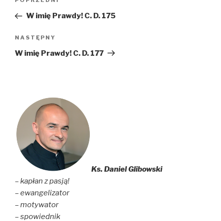
Poprzedni
POPRZEDNI
wpisu
wpis
W imię Prawdy! C. D. 175
Następny
NASTĘPNY
wpis
W imię Prawdy! C. D. 177
Ks. Daniel Glibowski
– kapłan z pasją!
– ewangelizator
– motywator
– spowiednik