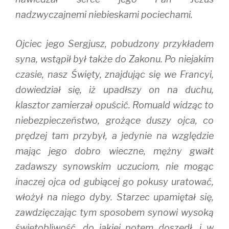
nadzwyczajnemi niebieskami pociechami.
Ojciec jego Sergjusz, pobudzony przykładem
syna, wstąpił był także do Zakonu. Po niejakim
czasie, nasz Święty, znajdując się we Francyi,
dowiedział się, iż upadłszy on na duchu,
klasztor zamierzał opuścić. Romuald widząc to
niebezpieczeństwo, grożące duszy ojca, co
prędzej tam przybył, a jedynie na względzie
mając jego dobro wieczne, mężny gwałt
zadawszy synowskim uczuciom, nie mogąc
inaczej ojca od gubiącej go pokusy uratować,
włożył na niego dyby. Starzec upamiętał się,
zawdzięczając tym sposobem synowi wysoką
świętobliwość, do jakiej potem doszedł, i w