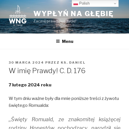
Przeskocz
Polish
do
WYPŁYŃ NA GŁĘBIĘ
treści
Zacznij prawdziwe życie!
Menu
OPUBLIKOWANE
30 MARCA 2024
PRZEZ
KS. DANIEL
W
W imię Prawdy! C. D. 176
7 lutego 2024 roku
W tym dniu ważne były dla mnie poniższe treści z żywotu
świętego Romualda:
,,Święty Romuald, ze znakomitej książęcej
rodziny Honestów pochodzący, narodził się