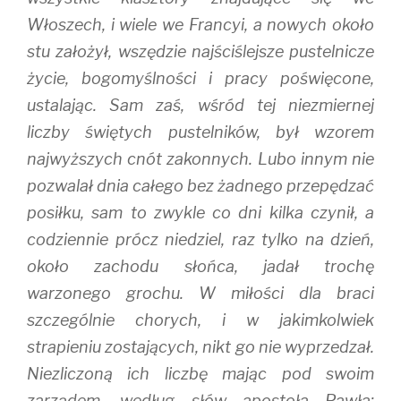
Włoszech, i wiele we Francyi, a nowych około
stu założył, wszędzie najściślejsze pustelnicze
życie, bogomyślności i pracy poświęcone,
ustalając. Sam zaś, wśród tej niezmiernej
liczby świętych pustelników, był wzorem
najwyższych cnót zakonnych. Lubo innym nie
pozwalał dnia całego bez żadnego przepędzać
posiłku, sam to zwykle co dni kilka czynił, a
codziennie prócz niedziel, raz tylko na dzień,
około zachodu słońca, jadał trochę
warzonego grochu. W miłości dla braci
szczególnie chorych, i w jakimkolwiek
strapieniu zostających, nikt go nie wyprzedzał.
Niezliczoną ich liczbę mając pod swoim
zarządem, według słów apostoła Pawła: