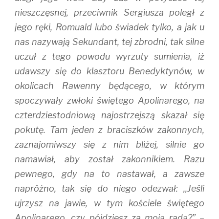
nieszczęsnej, przeciwnik Sergiusza poległ z
jego ręki, Romuald lubo świadek tylko, a jak u
nas nazywają Sekundant, tej zbrodni, tak silne
uczuł z tego powodu wyrzuty sumienia, iż
udawszy się do klasztoru Benedyktynów, w
okolicach Rawenny będącego, w którym
spoczywały zwłoki świętego Apolinarego, na
czterdziestodniową najostrzejszą skazał się
pokutę. Tam jeden z braciszków zakonnych,
zaznajomiwszy się z nim bliżej, silnie go
namawiał, aby został zakonnikiem. Razu
pewnego, gdy na to nastawał, a zawsze
napróżno, tak się do niego odezwał: ,,Jeśli
ujrzysz na jawie, w tym kościele świętego
Apolinarego, czy pójdziesz za moją radą?” –