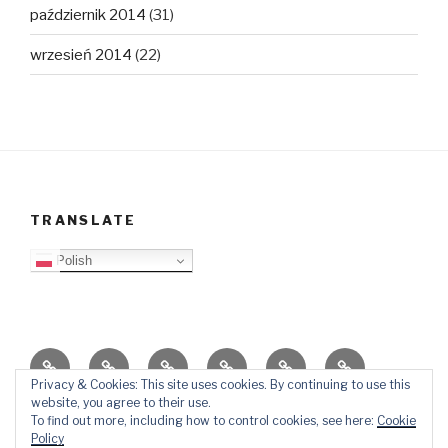
październik 2014
(31)
wrzesień 2014
(22)
TRANSLATE
Polish
O
Top
Ewangelizacja
Father
Video
PB
blogu
Lista
Daniel
Blog
Privacy & Cookies: This site uses cookies. By continuing to use this
website, you agree to their use.
Kontakt
Ślady
To find out more, including how to control cookies, see here:
Cookie
w
Policy