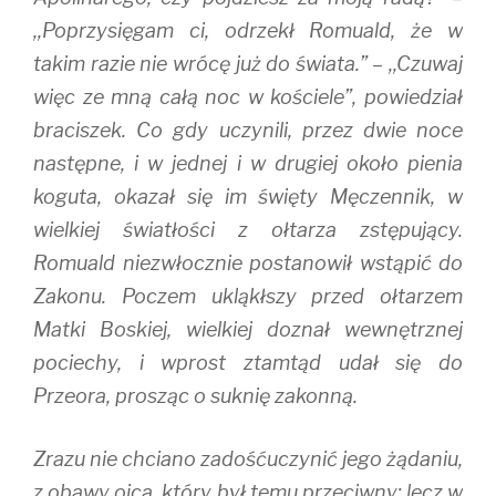
,,Poprzysięgam ci, odrzekł Romuald, że w
takim razie nie wrócę już do świata.” – ,,Czuwaj
więc ze mną całą noc w kościele”, powiedział
braciszek. Co gdy uczynili, przez dwie noce
następne, i w jednej i w drugiej około pienia
koguta, okazał się im święty Męczennik, w
wielkiej światłości z ołtarza zstępujący.
Romuald niezwłocznie postanowił wstąpić do
Zakonu. Poczem ukląkłszy przed ołtarzem
Matki Boskiej, wielkiej doznał wewnętrznej
pociechy, i wprost ztamtąd udał się do
Przeora, prosząc o suknię zakonną.
Zrazu nie chciano zadośćuczynić jego żądaniu,
z obawy ojca, który był temu przeciwny: lecz w