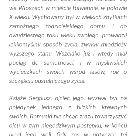
we Włoszech w mieście Rawennie, w połowie
X wieku. Wychowany był w wielkich zbytkach
zamożnego rodzicielskiego domu, i do
dwudziestego roku wieku swojego, prowadził
lekkomyślny sposób życia, zwykły młodzieży
wyższego stanu. Wszelako już i wtedy miał
pociąg do samotności, i w myśliwskich
wycieczkach swoich wśród lasów, roił o
szczęściu pustelniczego życia.
Książe Sergiusz, ojciec jego, wyzwał był na
pojedynek jednego z blizkich krewnych
swoich. Romuald nie chcąc zrazu towarzyszyć
ojcu w tym niegodziwym postępku, w końcu
uległ jego woli. Gdy zaś w potyczce tej