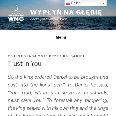
Przeskocz
Polish
do
WYPŁYŃ NA GŁĘBIĘ
treści
Zacznij prawdziwe życie!
Menu
OPUBLIKOWANE
26 LISTOPADA 2015
PRZEZ
KS. DANIEL
W
Trust in You
So the king ordered Daniel to be brought and
cast into the lions’ den.* To Daniel he said,
“Your God, whom you serve so constantly,
must save you.” To forestall any tampering,
the king sealed with his own ring and the rings
of the lords the stone that had been brought