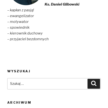
Ks. Daniel Glibowski
– kapłan z pasją!
– ewangelizator
– motywator
– spowiednik
– kierownik duchowy
– przyjaciel bezdomnych
WYSZUKAJ
Szukaj:
Szuka
ARCHIWUM