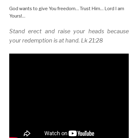
God wants to give You freedom… Trust Him… Lord I am
Yours!…
Stand erect and raise your heads because
your redemption is at hand. Lk 21:28